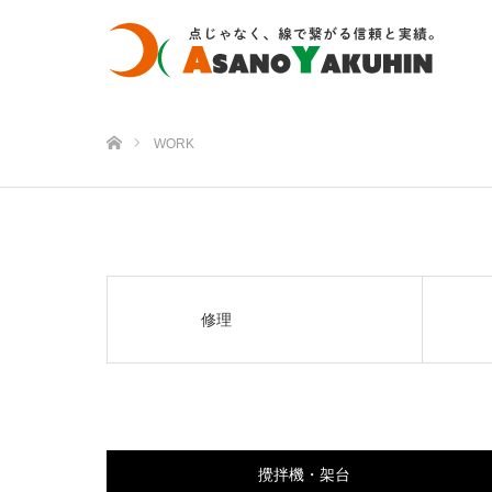
ホーム
WORK
修理
攪拌機・架台