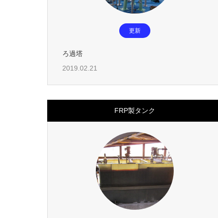
更新
ろ過塔
2019.02.21
FRP製タンク