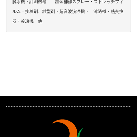
脱水機・計測機器 鍍金補修スプレー・ストレッチフィ
ルム・接着剤、離型剤・超音波洗浄機・ 濾過機・熱交換
器・冷凍機 他