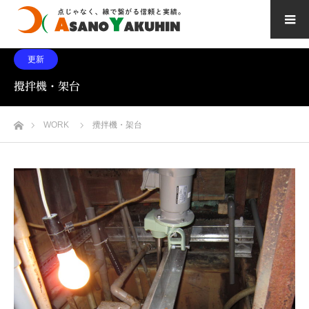
更新
攪拌機・架台
ホーム
WORK
攪拌機・架台